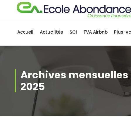
Aller
au
contenu
Accueil
Actualités
SCI
TVA Airbnb
Plus-v
Archives mensuelles
2025