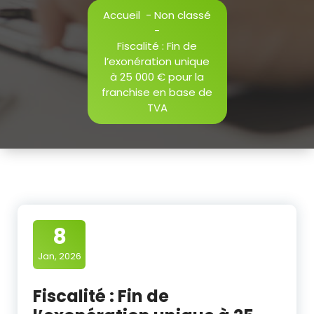
Accueil
-
Non classé
-
Fiscalité : Fin de
l’exonération unique
à 25 000 € pour la
franchise en base de
TVA
8
Jan, 2026
Fiscalité : Fin de