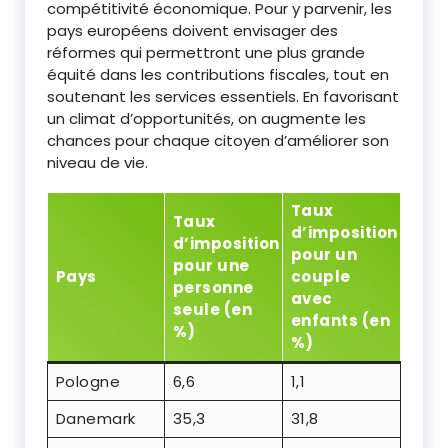
compétitivité économique. Pour y parvenir, les
pays européens doivent envisager des
réformes qui permettront une plus grande
équité dans les contributions fiscales, tout en
soutenant les services essentiels. En favorisant
un climat d’opportunités, on augmente les
chances pour chaque citoyen d’améliorer son
niveau de vie.
Taux
Taux
d’imposition
d’imposition
pour un
pour une
Pays
couple
personne
avec
seule (en
enfants (en
%)
%)
Pologne
6,6
1,1
Danemark
35,3
31,8