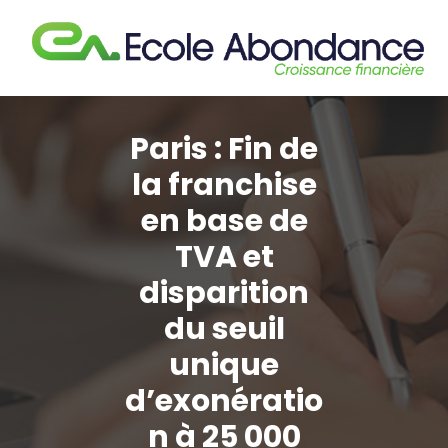
Aller
au
contenu
Paris : Fin de
la franchise
en base de
TVA et
disparition
du seuil
unique
d’exonératio
n à 25 000