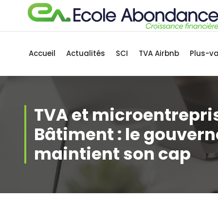
Aller
au
contenu
Accueil
Actualités
SCI
TVA Airbnb
Plus-v
TVA et microentrepri
Bâtiment : le gouver
maintient son cap