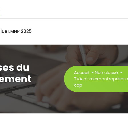
alue LMNP 2025
ses du
Accueil
-
Non classé
-
nement
TVA et microentreprises 
cap