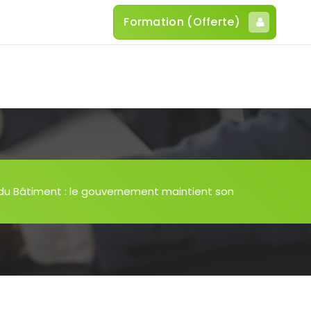
Formation (Offerte)
du Bâtiment : le gouvernement maintient son