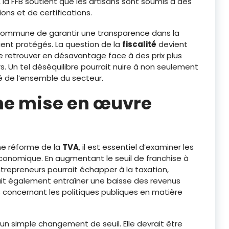
 la FFB soutient que les artisans sont soumis à des
ons et de certifications.
 commune de garantir une transparence dans la
ient protégés. La question de la
fiscalité
devient
 se retrouver en désavantage face à des prix plus
 Un tel déséquilibre pourrait nuire à non seulement
té de l’ensemble du secteur.
une mise en œuvre
une réforme de la
TVA
, il est essentiel d’examiner les
économique. En augmentant le seuil de franchise à
ntrepreneurs pourrait échapper à la taxation,
rrait également entraîner une baisse des revenus
es concernant les politiques publiques en matière
n simple changement de seuil. Elle devrait être