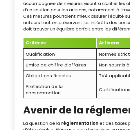
accompagnée de mesures visant à clarifier les ob
d’un soutien pour les artisans, notamment à trave
Ces mesures pourraient mieux assurer l’équité s
acteurs tout en préservant les intérêts des co
doit trouver un équilibre parfait entre les différe
Critères
Artisans
Qualification
Normes stric
Limite de chiffre d’affaires
Non soumis à 
Obligations fiscales
TVA applicab
Protection de la
Certification
consommation
Avenir de la régleme
La question de la
réglementation
et des taxes p
d’être résolue. Alors que des discussions se pours