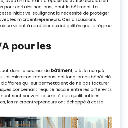
gé, avec un montant proposé de 37.500 euros, bien
 pour certains secteurs, dont le bâtiment. La
ette initiative, soulignant la nécessité de protéger
avec les microentrepreneurs. Ces discussions
mique visant à remédier aux inégalités que le régime
VA pour les
rtout dans le secteur du
bâtiment
, a été marqué
s. Les micro-entrepreneurs ont longtemps bénéficié
e d’affaires qui leur permettaient de ne pas facturer
iques concernant l’équité fiscale entre les différents
iment sont souvent soumis à des qualifications
ées, les microentrepreneurs ont échappé à cette