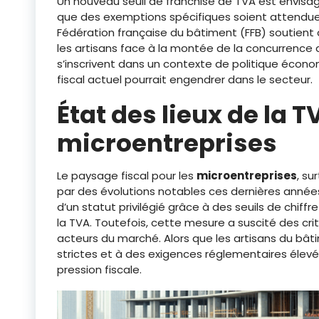
Un nouveau seuil de franchise de TVA est envisa
que des exemptions spécifiques soient attendues
Fédération française du bâtiment (FFB) soutient c
les artisans face à la montée de la concurrence 
s’inscrivent dans un contexte de politique écono
fiscal actuel pourrait engendrer dans le secteur.
État des lieux de la T
microentreprises
Le paysage fiscal pour les
microentreprises
, su
par des évolutions notables ces dernières année
d’un statut privilégié grâce à des seuils de chiffr
la TVA. Toutefois, cette mesure a suscité des crit
acteurs du marché. Alors que les artisans du bât
strictes et à des exigences réglementaires élev
pression fiscale.