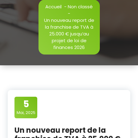
Accueil
-
Non classé
-
Un nouveau report de
la franchise de TVA à
25.000 € jusqu’au
projet de loi de
finances 2026
5
Mai, 2025
Un nouveau report de la